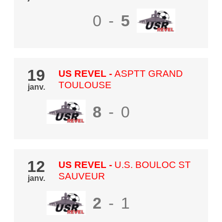
0
-
5
19
US REVEL
-
ASPTT GRAND
TOULOUSE
janv.
8
-
0
12
US REVEL
-
U.S. BOULOC ST
SAUVEUR
janv.
2
-
1