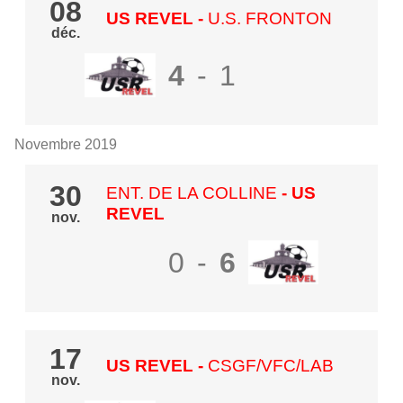
08
US REVEL
-
U.S. FRONTON
déc.
4
-
1
Novembre 2019
30
ENT. DE LA COLLINE
- US
REVEL
nov.
0
-
6
17
US REVEL
-
CSGF/VFC/LAB
nov.