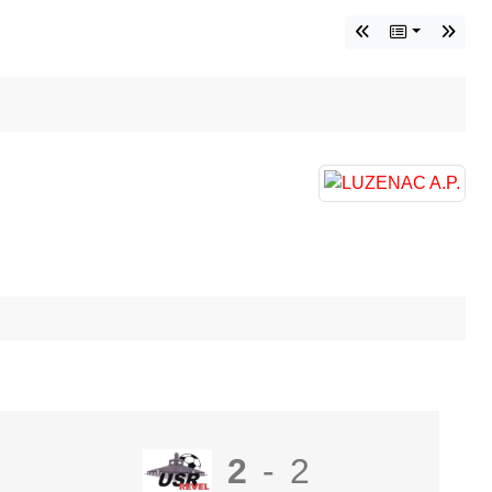
2
-
2