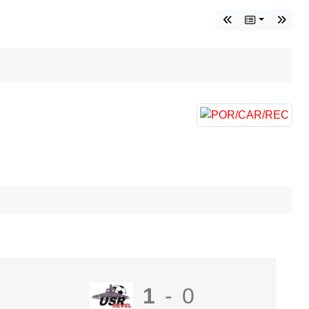
1
-
0