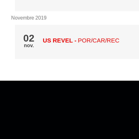
Novembre 2019
02
US REVEL
-
POR/CAR/REC
nov.