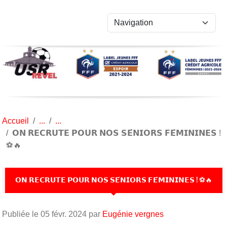
Panneau de gestion des cookies
Accueil
𝗢𝗡 𝗥𝗘𝗖𝗥𝗨𝗧𝗘 𝗣𝗢𝗨𝗥 𝗡𝗢𝗦 𝗦𝗘́𝗡𝗜𝗢𝗥𝗦 𝗙𝗘́𝗠𝗜𝗡𝗜𝗡𝗘𝗦 !
⚽️🔥
𝗢𝗡 𝗥𝗘𝗖𝗥𝗨𝗧𝗘 𝗣𝗢𝗨𝗥 𝗡𝗢𝗦 𝗦𝗘́𝗡𝗜𝗢𝗥𝗦 𝗙𝗘́𝗠𝗜𝗡𝗜𝗡𝗘𝗦 ! ⚽️🔥
Publiée le
05 févr. 2024
par
Eugénie vergnes