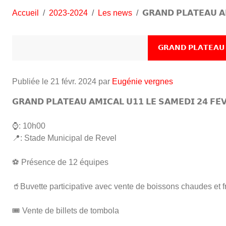
Accueil
2023-2024
Les news
𝗚𝗥𝗔𝗡𝗗 𝗣𝗟𝗔𝗧𝗘𝗔𝗨 𝗔
𝗚𝗥𝗔𝗡𝗗 𝗣𝗟𝗔𝗧𝗘𝗔𝗨 
Publiée le
21 févr. 2024
par
Eugénie vergnes
𝗚𝗥𝗔𝗡𝗗 𝗣𝗟𝗔𝗧𝗘𝗔𝗨 𝗔𝗠𝗜𝗖𝗔𝗟 𝗨𝟭𝟭 𝗟𝗘 𝗦𝗔𝗠𝗘𝗗𝗜 𝟮𝟰 𝗙𝗘́
⌚️: 10h00
📍: Stade Municipal de Revel
⚽️ Présence de 12 équipes
🥤Buvette participative avec vente de boissons chaudes et 
🎟️ Vente de billets de tombola