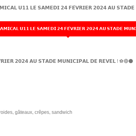
𝗜𝗖𝗔𝗟 𝗨𝟭𝟭 𝗟𝗘 𝗦𝗔𝗠𝗘𝗗𝗜 𝟮𝟰 𝗙𝗘́𝗩𝗥𝗜𝗘𝗥 𝟮𝟬𝟮𝟰 𝗔𝗨 𝗦𝗧𝗔𝗗𝗘 
𝗠𝗜𝗖𝗔𝗟 𝗨𝟭𝟭 𝗟𝗘 𝗦𝗔𝗠𝗘𝗗𝗜 𝟮𝟰 𝗙𝗘́𝗩𝗥𝗜𝗘𝗥 𝟮𝟬𝟮𝟰 𝗔𝗨 𝗦𝗧𝗔𝗗𝗘 𝗠𝗨𝗡𝗜
𝗥𝗜𝗘𝗥 𝟮𝟬𝟮𝟰 𝗔𝗨 𝗦𝗧𝗔𝗗𝗘 𝗠𝗨𝗡𝗜𝗖𝗜𝗣𝗔𝗟 𝗗𝗘 𝗥𝗘𝗩𝗘𝗟 ! ⚽️🔴⚫️
froides, gâteaux, crêpes, sandwich