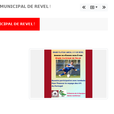
𝗠𝗨𝗡𝗜𝗖𝗜𝗣𝗔𝗟 𝗗𝗘 𝗥𝗘𝗩𝗘𝗟 !
𝗖𝗜𝗣𝗔𝗟 𝗗𝗘 𝗥𝗘𝗩𝗘𝗟 !