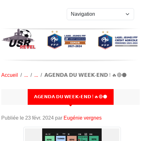
Panneau de gestion des cookies
Accueil
𝗔𝗚𝗘𝗡𝗗𝗔 𝗗𝗨 𝗪𝗘𝗘𝗞-𝗘𝗡𝗗 ! 🔥🔴⚫️
𝗔𝗚𝗘𝗡𝗗𝗔 𝗗𝗨 𝗪𝗘𝗘𝗞-𝗘𝗡𝗗 ! 🔥🔴⚫️
Publiée le
23 févr. 2024
par
Eugénie vergnes